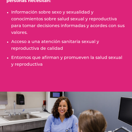
personas necesitan:
Información sobre sexo y sexualidad y
conocimientos sobre salud sexual y reproductiva
para tomar decisiones informadas y acordes con sus
valores.
Acceso a una atención sanitaria sexual y
reproductiva de calidad
Entornos que afirman y promueven la salud sexual
y reproductiva